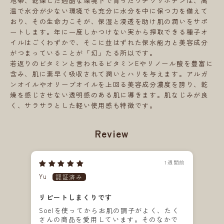
地帯、乾燥した過酷な環境下で育ったウチワサボテンは、高
温で水分が少ない環境でも充分に水分を中に保つ力を備えて
おり、その生命力こそが、保湿と浸透を助け肌の潤いをサポ
ートします。年に一度しかつけない実から搾取できる種子オ
イルはごくわずかで、そこに並はずれた保水能力と美容成分
がつまっていることが「幻」たる所以です。
若返りのビタミンと言われるビタミンEやリノール酸を豊富に
含み、肌に素早く吸収されて潤いとハリを与えます。アルガ
ンオイルやオリーブオイルを上回る美容成分濃度を誇り、乾
燥を感じさせない透明感のある肌に導きます。肌なじみが良
く、サラサラとした軽い使用感も特徴です。
Review
1週間前
Yu
kon
リピートしまくりです
初
Soelを使ってからお肌の調子がよく、たく
普
さんの商品を愛用しています。そのなかで
ち