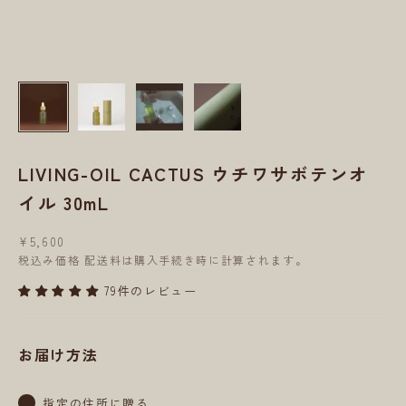
LIVING-OIL CACTUS ウチワサボテンオ
イル 30mL
セール価格
¥5,600
税込み価格
配送料
は購入手続き時に計算されます。
79件のレビュー
お届け方法
指定の住所に贈る