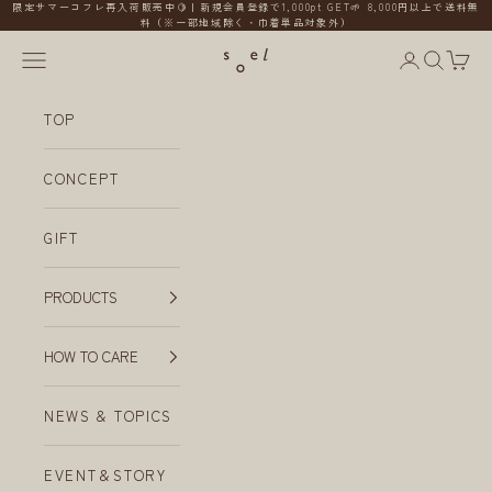
コンテンツへスキップ
限定サマーコフレ再入荷販売中🍋｜新規会員登録で1,000pt GET🌱 8,000円以上で送料無
料（※一部地域除く・巾着単品対象外）
メニューを開く
会員ページ
検索を開
カー
soel
TOP
CONCEPT
GIFT
PRODUCTS
HOW TO CARE
NEWS & TOPICS
EVENT＆STORY