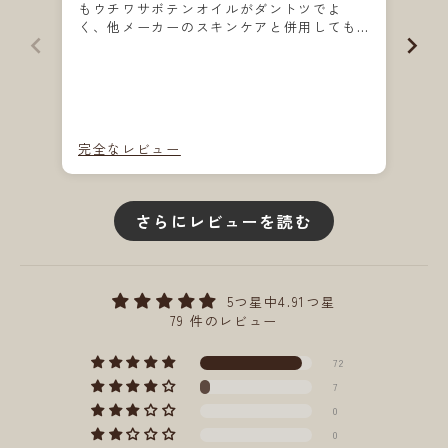
もウチワサボテンオイルがダントツでよ
ました。 香りが
く、他メーカーのスキンケアと併用しても
良
使いやすいです。以前にセサミオイルも使
も
ってみましたがウチワサボテンオイルには
サ
敵わずまたこちらにしました。オイルで悩
や
んだ方はぜひ使ってみて欲しいです。
完全なレビュー
完
さらにレビューを読む
5つ星中4.91つ星
79 件のレビュー
72
7
0
0