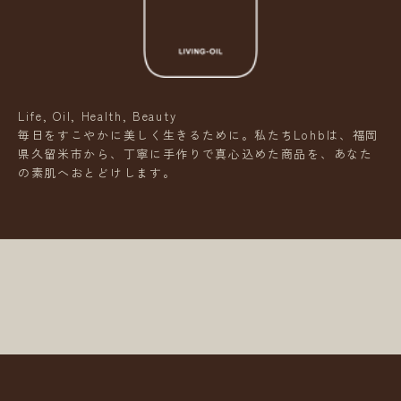
l
N
e
w
Life, Oil, Health, Beauty
s
毎日をすこやかに美しく生きるために。私たちLohbは、福岡
県久留米市から、丁寧に手作りで真心込めた商品を、あなた
L
の素肌へおとどけします。
e
t
t
e
r
新
商
品
や