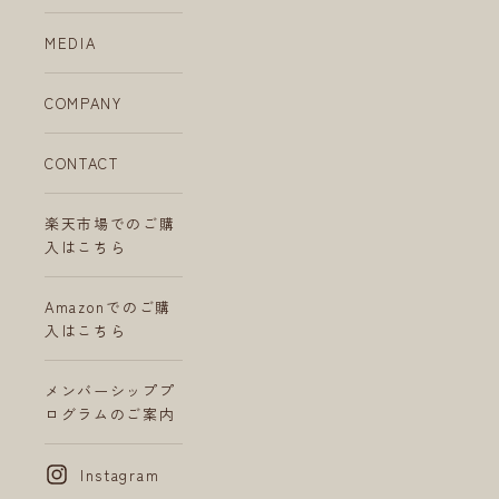
MEDIA
COMPANY
CONTACT
楽天市場でのご購
入はこちら
Amazonでのご購
入はこちら
H
e
メンバーシッププ
a
ログラムのご案内
l
t
h
y
Instagram
L