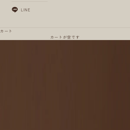
if
e
LINE
w
i
t
h
L
カート
I
カートが空です
V
I
N
G
O
I
L
暮
ら
し
に
い
の
ち
を
そ
え
て
い
く