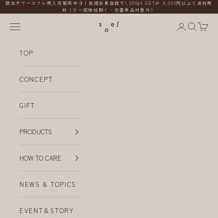
コンテンツへスキップ
限定サマーコフレ再入荷販売中🍋｜新規会員登録で1,000pt GET🌱 8,000円以上で送料無
料（※一部地域除く・巾着単品対象外）
メニューを開く
会員ページ
検索を開
カー
soel
TOP
CONCEPT
GIFT
PRODUCTS
HOW TO CARE
NEWS & TOPICS
EVENT＆STORY