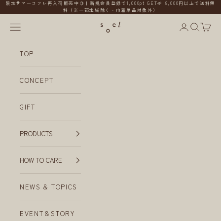
コンテンツへスキップ
限定サマーコフレ再入荷販売中🍋｜新規会員登録で1,000pt GET🌱 8,000円以上で送料無
料（※一部地域除く・巾着単品対象外）
メニューを開く
会員ページ
検索を開
カー
soel
TOP
CONCEPT
GIFT
PRODUCTS
HOW TO CARE
NEWS & TOPICS
EVENT＆STORY