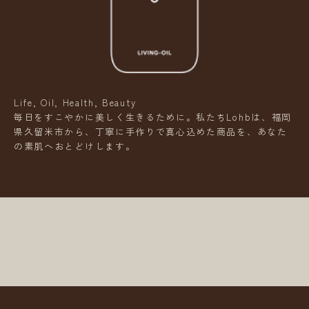
e
l
N
e
w
Life, Oil, Health, Beauty
s
毎日をすこやかに美しく生きるために。私たちLohbは、福岡
県久留米市から、丁寧に手作りで真心込めた商品を、あなた
L
の素肌へおとどけします。
e
t
t
e
r
新
商
品