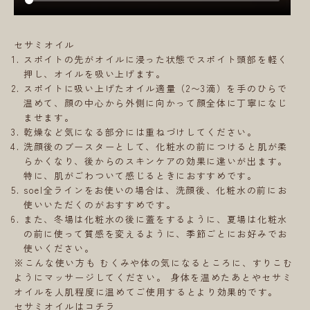
セサミオイル
スポイトの先がオイルに浸った状態でスポイト頭部を軽く
押し、オイルを吸い上げます。
スポイトに吸い上げたオイル適量（2〜3滴）を手のひらで
温めて、顔の中心から外側に向かって顔全体に丁寧になじ
ませます。
乾燥など気になる部分には重ねづけしてください。
洗顔後のブースターとして、化粧水の前につけると肌が柔
らかくなり、後からのスキンケアの効果に違いが出ます。
特に、肌がごわついて感じるときにおすすめです。
soel全ラインをお使いの場合は、洗顔後、化粧水の前にお
使いいただくのがおすすめです。
また、冬場は化粧水の後に蓋をするように、夏場は化粧水
の前に使って質感を変えるように、季節ごとにお好みでお
使いください。
※こんな使い方も むくみや体の気になるところに、すりこむ
ようにマッサージしてください。 身体を温めたあとやセサミ
オイルを人肌程度に温めてご使用するとより効果的です。
セサミオイルはコチラ