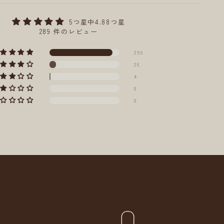
5つ星中4.88つ星
289 件のレビュー
259
26
4
0
0