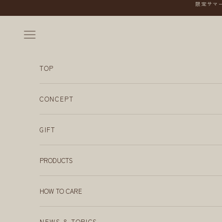
コンテンツへスキップ
限定サマー
メニューを開く
TOP
CONCEPT
GIFT
PRODUCTS
HOW TO CARE
NEWS & TOPICS