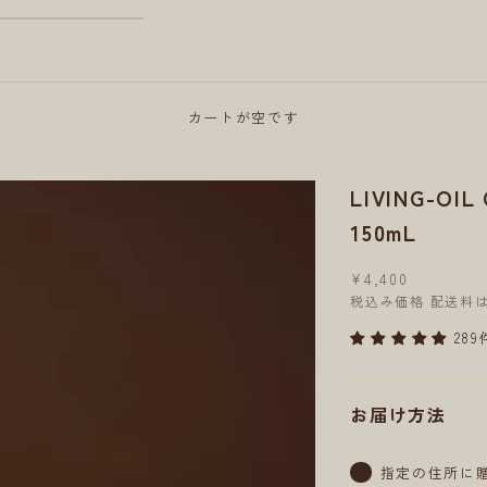
カートが空です
LIVING-O
150mL
セール価格
¥4,400
税込み価格
配送料
28
お届け方法
指定の住所に