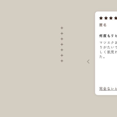
匿名
何度もリ
マツエク
りがたいです。
しく肌荒
た。
完全なレ