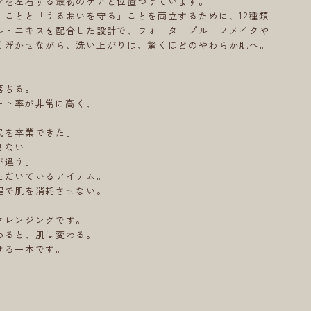
ンを左右する最初のケアと位置づけています。
」ことと「うるおいを守る」ことを両立するために、12種類
ル・エキスを配合した設計で、ウォータープルーフメイクや
く浮かせながら、洗い上がりは、驚くほどのやわらか肌へ。
落ちる。
ピート率が非常に高く、
民を卒業できた」
せない」
が違う」
ただいているアイテム。
程で肌を消耗させない。
クレンジングです。
わると、肌は変わる。
ける一本です。