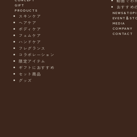
動画でわ
GIFT
おすすめ
PRODUCTS
NEWS&TOP
スキンケア
EVENT＆ST
ヘアケア
MEDIA
ニ
COMPANY
ボディケア
ュ
CONTACT
フェムケア
ー
ハンドケア
ス
フレグランス
レ
コラボレーション
タ
限定アイテム
ー
ギフトにおすすめ
s
セット商品
o
グッズ
e
l
N
e
w