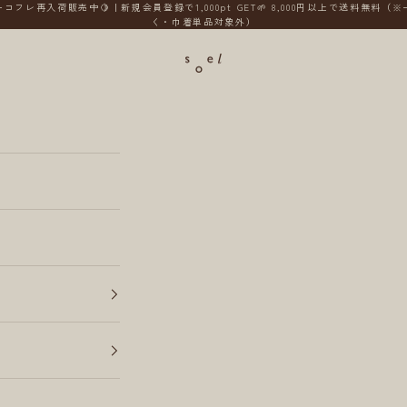
コフレ再入荷販売中🍋｜新規会員登録で1,000pt GET🌱 8,000円以上で送料無料（
く・巾着単品対象外）
soel