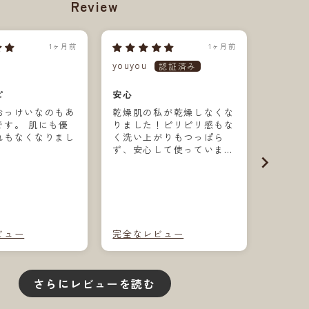
Review
1ヶ月前
1ヶ月前
youyou
リッチ
ピ
安心
良い！
おっけいなのもあ
乾燥肌の私が乾燥しなくな
肌に馴
 肌にも優
りました！ピリピリ感もな
なし。 乾燥知らずで洗い
れもなくなりまし
く洗い上がりもつっぱら
流しもしっ
ず、安心して使っていま
愛用中
す。なくてはならない相棒
です。
ビュー
完全なレビュー
完全な
さらにレビューを読む