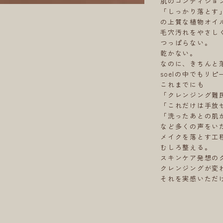
肌のコンディショ
「しっかり落とす
の上質な植物オイ
毛穴汚れをやさし
つっぱらない。
乾かない。
なのに、きちんと
soelの中でもリ
これまでにも
「クレンジング難
「これだけは手放
「洗ったあとの肌
など多くの声をい
メイクを落とす工
むしろ整える。
スキンケア発想の
クレンジングが変
それを実感いただ