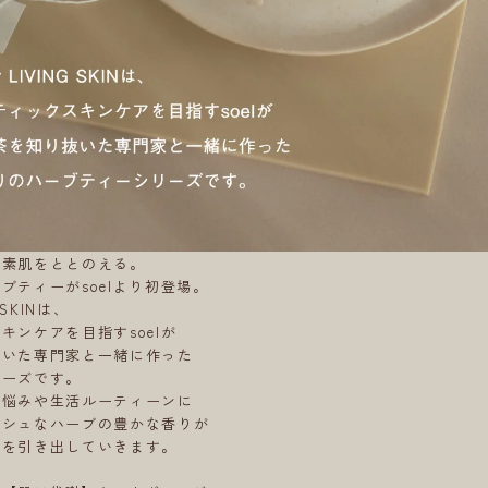
、素肌をととのえる。
ブティーがsoelより初登場。
G SKINは、
キンケアを目指すsoelが
抜いた専門家と一緒に作った
リーズです。
の悩みや生活ルーティーンに
ッシュなハーブの豊かな香りが
力を引き出していきます。