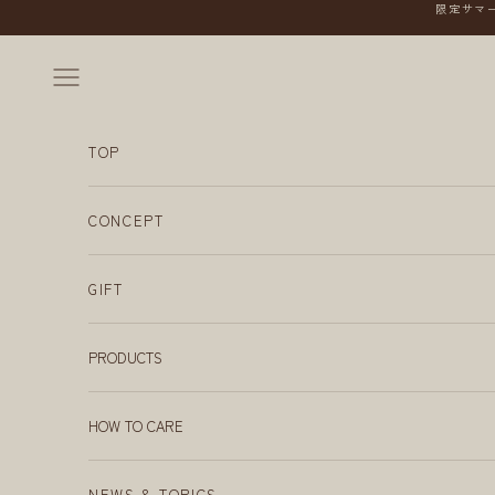
コンテンツへスキップ
限定サマー
メニューを開く
TOP
CONCEPT
GIFT
PRODUCTS
HOW TO CARE
NEWS & TOPICS