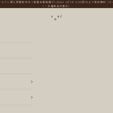
コフレ再入荷販売中🍋｜新規会員登録で1,000pt GET🌱 8,000円以上で送料無料（
く・巾着単品対象外）
soel