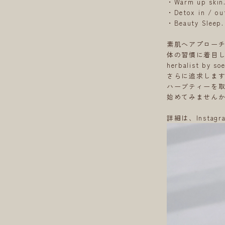
・Warm up 
・Detox in /
・Beauty Sl
素肌へアプローチ
体の習慣に着目
herbalist b
さらに追求しま
ハーブティーを
始めてみません
詳細は、Instag