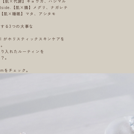
skin.【肌×代謝】キョウガ、ハジマル
 outside.【肌×腸】メグリ、ナガレテ
eep.【肌×睡眠】マタ、アシタモ
する3つの大事な
し
y soel がホリスティックスキンケアを
す。
取り入れたルーティンを
か？。
ramをチェック。