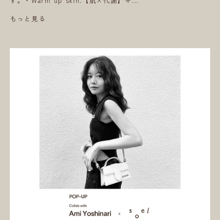
す。・Warm up skin.【肌×代謝】キ...
もっと見る