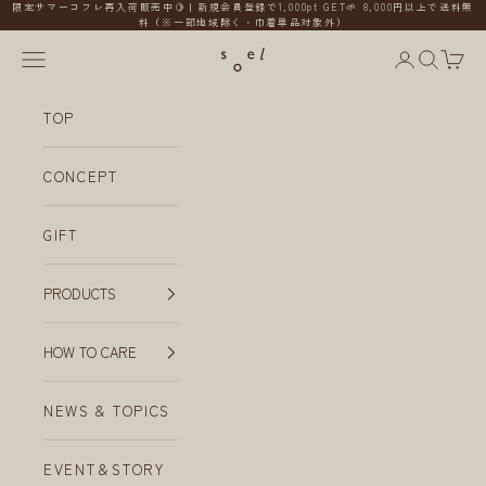
コンテンツへスキップ
限定サマーコフレ再入荷販売中🍋｜新規会員登録で1,000pt GET🌱 8,000円以上で送料無
料（※一部地域除く・巾着単品対象外）
メニューを開く
会員ページ
検索を開
カー
soel
TOP
CONCEPT
GIFT
PRODUCTS
HOW TO CARE
NEWS & TOPICS
EVENT＆STORY