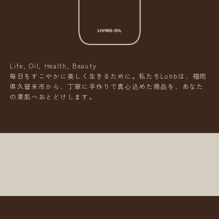
e
l
N
e
w
Life, Oil, Health, Beauty
s
毎日をすこやかに美しく生きるために。私たちLohbは、福岡
県久留米市から、丁寧に手作りで真心込めた商品を、あなた
L
の素肌へおとどけします。
e
t
t
e
r
新
商
品
や