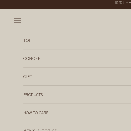
コンテンツへスキップ
限定サマー
メニューを開く
TOP
CONCEPT
GIFT
PRODUCTS
HOW TO CARE
NEWS & TOPICS