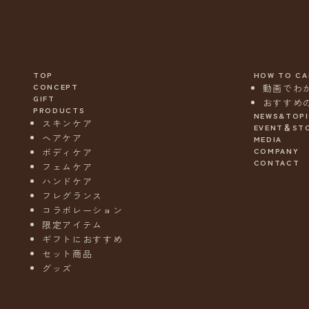
TOP
HOW TO CA
CONCEPT
動画でわ
GIFT
おすすめ
PRODUCTS
NEWS&TOP
スキンケア
EVENT＆ST
ヘアケア
MEDIA
ニ
COMPANY
ボディケア
ュ
CONTACT
フェムケア
ー
ハンドケア
ス
フレグランス
レ
コラボレーション
タ
限定アイテム
ー
ギフトにおすすめ
s
セット商品
o
グッズ
e