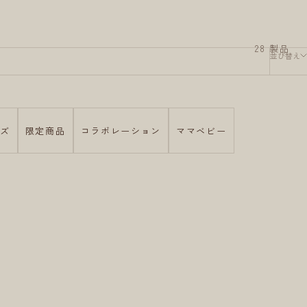
28 製品
並び替え
ッズ
限定商品
コラボレーション
ママベビー