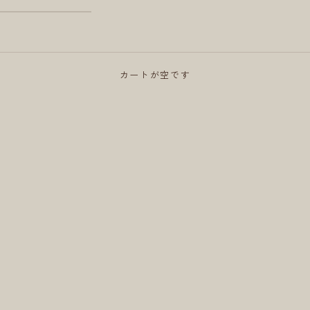
LIVING-OIL SKINCARE
カートが空です
ホリスティック・スキンケア