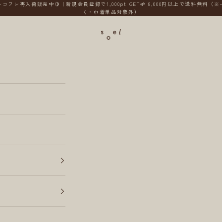
コフレ再入荷販売中🍋｜新規会員登録で1,000pt GET🌱 8,000円以上で送料無料（
く・巾着単品対象外）
soel