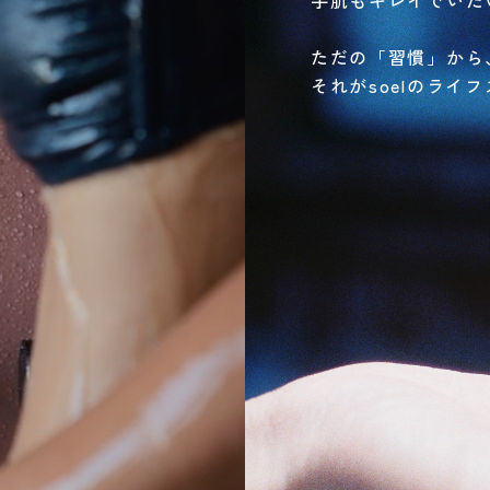
ただの「習慣」から
それがsoelのライ