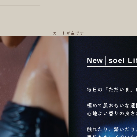
カートが空です
New│soel Lif
毎日の「ただいま」
極めて肌おもいな選
心地よい香りの良さま
触れたり、繋いだり
手肌もキレイでいた