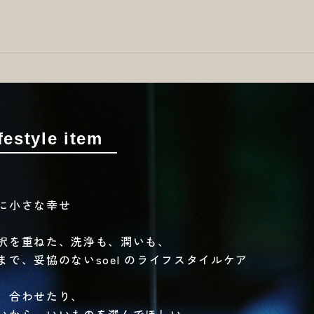
estyle item
に小さな幸せ
択を重ねた、洗浄も、潤いも、
で、妥協のないsoel のライフスタイルケア
、合わせたり、
いから、いいものを選んでほしい