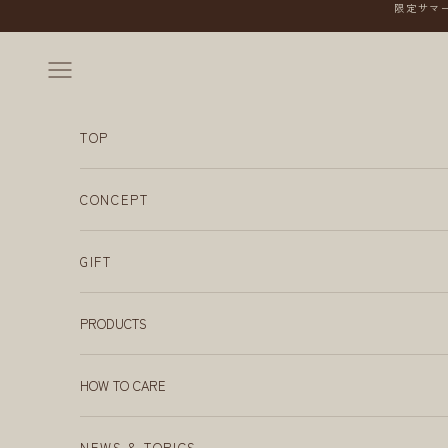
コンテンツへスキップ
限定サマー
メニューを開く
TOP
CONCEPT
GIFT
PRODUCTS
HOW TO CARE
NEWS & TOPICS