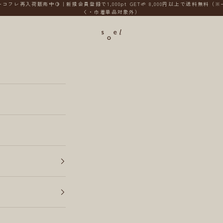
コフレ再入荷販売中🍋｜新規会員登録で1,000pt GET🌱 8,000円以上で送料無料（
く・巾着単品対象外）
soel