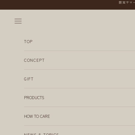
コンテンツへスキップ
限定サマー
メニューを開く
TOP
CONCEPT
GIFT
PRODUCTS
HOW TO CARE
NEWS & TOPICS