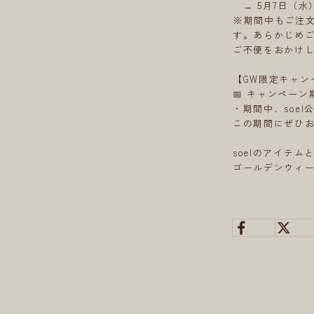
→ 5月7日（水
※期間中もご注
す。あらかじめ
ご不便をおかけ
【GW限定キャン
📅 キャンペーン
・期間中、soe
この期間にぜひ
soelのアイテム
ゴールデンウィ