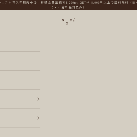
コフレ再入荷販売中🍋｜新規会員登録で1,000pt GET🌱 8,000円以上で送料無料（
く・巾着単品対象外）
soel