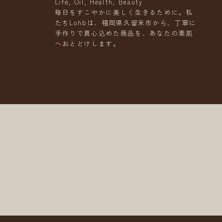
Life, Oil, Health, Beauty
毎日をすこやかに美しく生きるために。私
たちLohbは、福岡県久留米市から、丁寧に
手作りで真心込めた商品を、あなたの素肌
へおとどけします。