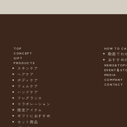
TOP
HOW TO CA
CONCEPT
動画でわ
GIFT
おすすめ
PRODUCTS
NEWS&TOP
スキンケア
EVENT＆ST
ヘアケア
MEDIA
ニ
COMPANY
ボディケア
ュ
CONTACT
フェムケア
ー
ハンドケア
ス
フレグランス
レ
コラボレーション
タ
限定アイテム
ー
ギフトにおすすめ
s
セット商品