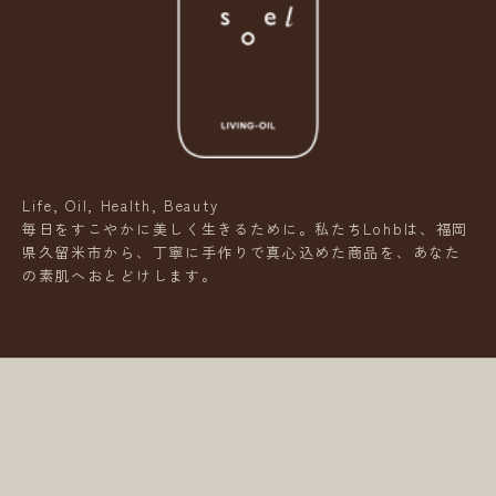
o
e
l
N
e
w
Life, Oil, Health, Beauty
s
毎日をすこやかに美しく生きるために。私たちLohbは、福岡
県久留米市から、丁寧に手作りで真心込めた商品を、あなた
L
の素肌へおとどけします。
e
t
t
e
r
新