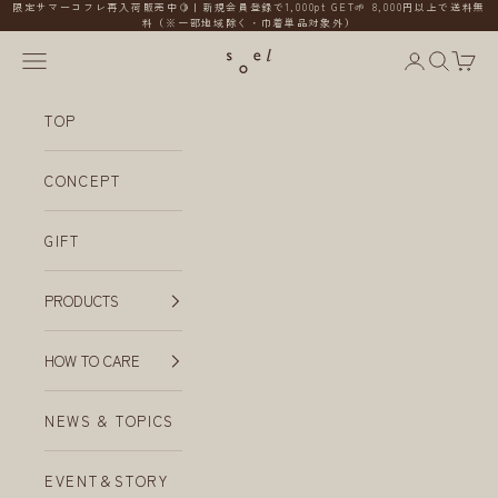
コンテンツへスキップ
限定サマーコフレ再入荷販売中🍋｜新規会員登録で1,000pt GET🌱 8,000円以上で送料無
料（※一部地域除く・巾着単品対象外）
メニューを開く
会員ページ
検索を開
カー
soel
TOP
CONCEPT
GIFT
PRODUCTS
HOW TO CARE
NEWS & TOPICS
EVENT＆STORY