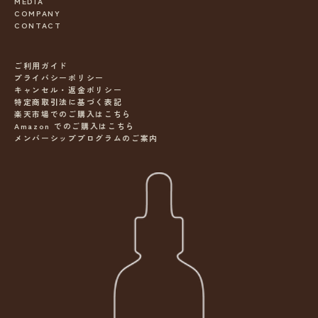
MEDIA
COMPANY
CONTACT
ご利用ガイド
プライバシーポリシー
キャンセル・返金ポリシー
特定商取引法に基づく表記
楽天市場でのご購入はこちら
Amazon でのご購入はこちら
メンバーシッププログラムのご案内
ニ
ュ
ー
ス
レ
タ
ー
s