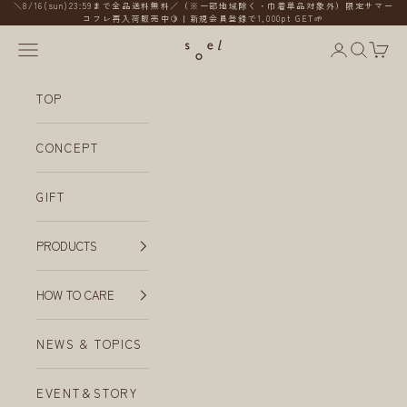
コンテンツへスキップ
＼8/16(sun)23:59まで全品送料無料／（※一部地域除く・巾着単品対象外）限定サマー
コフレ再入荷販売中🍋｜新規会員登録で1,000pt GET🌱
メニューを開く
会員ページ
検索を開
カー
soel
TOP
CONCEPT
GIFT
PRODUCTS
HOW TO CARE
NEWS & TOPICS
EVENT＆STORY