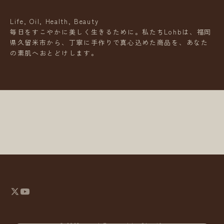
e
w
Life, Oil, Health, Beauty
s
毎日をすこやかに美しく生きるために。私たちLohbは、福岡
県久留米市から、丁寧に手作りで真心込めた商品を、あなた
L
の素肌へおとどけします。
e
t
t
e
r
新
商
品
や
お
得
な
情