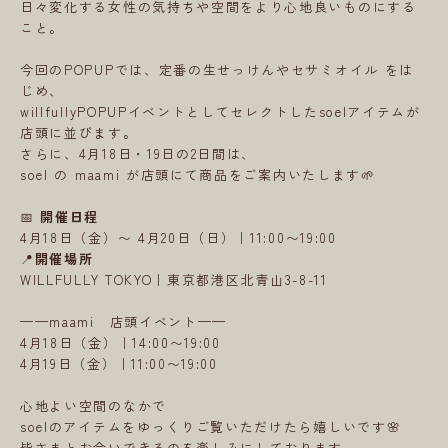
日々変化する女性の気持ちや空間をより心地良いものにする
こと。
今回のPOPUPでは、定番の生せっけんやセサミオイル をは
じめ、
willfullyPOPUPイベントとしてセレクトしたsoelアイテムが
店頭に並びます。
さらに、4月18日・19日の2日間は、
soel の maami が店頭にて商品をご案内いたします
🌱
📅
開催日程
4月18日（金）〜 4月20日（日）｜11:00〜19:00
📍
開催場所
WILLFULLY TOKYO｜東京都港区北青山3-8-11
——maami 店頭イベント——
4月18日（金）｜14:00〜19:00
4月19日（金）｜11:00〜19:00
心地よい空間のなかで
soelのアイテムをゆっくりご覧いただけたら嬉しいです🌸
皆さまとお会いできるのを楽しみにしております。