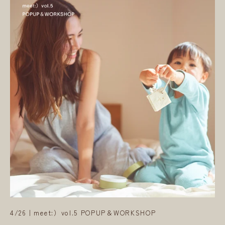
4/26｜meet:）vol.5 POPUP＆WORKSHOP